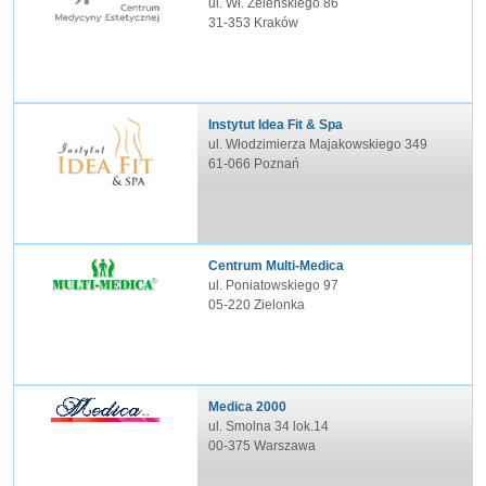
ul. Wł. Żeleńskiego 86
31-353 Kraków
Instytut Idea Fit & Spa
ul. Włodzimierza Majakowskiego 349
61-066 Poznań
Centrum Multi-Medica
ul. Poniatowskiego 97
05-220 Zielonka
Medica 2000
ul. Smolna 34 lok.14
00-375 Warszawa