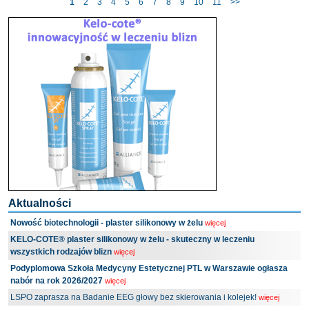
1
2
3
4
5
6
7
8
9
10
11
>>
Aktualności
Nowość biotechnologii - plaster silikonowy w żelu
więcej
KELO-COTE® plaster silikonowy w żelu - skuteczny w leczeniu
wszystkich rodzajów blizn
więcej
Podyplomowa Szkoła Medycyny Estetycznej PTL w Warszawie ogłasza
nabór na rok 2026/2027
więcej
LSPO zaprasza na Badanie EEG głowy bez skierowania i kolejek!
więcej