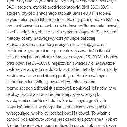
kg/m2 otyłość. Wyróżniamy trzy stopnie otyłości: BMI 30,0–
34,9 I stopień, otyłość średniego stopnia BMI 35,0–39,9 II
stopień, otyłość znacznego stopnia BMI ł 40,0 III stopień,
otyłość olbrzymia lub śmiertelna Należy pamiętać, że BMI nie
ma zastosowania u osób o rozbudowanej tkance mięśniowej,
u kobiet ciężarnych, u dzieci szybko rosnących. Są też inne
metody oceny nadwagi wykorzystujące bardziej
zaawansowaną aparaturę medyczną, a polegające na
elektronicznym pomiarze procentowej zawartości tkanki
tłuszczowej w organizmie. Wynik powyżej 25–30 % u kobiet
oraz powyżej 15–20% u mężczyzn świadczy o
nadwadze
.
Jednak ze względu na duży koszt takie metody nie znalazły
zastosowania w codziennej praktyce. Bardzo ważnym
elementem klasyfikacji otyłości jest także ocena
rozmieszczenia tkanki tłuszczowej, ponieważ jej nadmiar w
okolicy brzucha znacznie bardziej zwiększa ryzyko
wystąpienia chorób układu krążenia i innych groźnych
powikłań anieżeli w przypadku tkanki tłuszczowej obficie
występującej w okolicy pośladkowej i udowej. To właśnie
otyłość pośladkowo-udowa jest częściej spotykana u kobiet.
Niezbędny jest więc pomiar obwodu pasa. I tak u mężczyzn