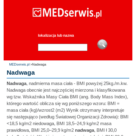
lokalizacja lub nazwa
MEDserwis.pl
>Nadwaga
Nadwaga
Nadwaga
, nadmierna masa ciała - BMI powyżej 25kg./m.kw.
Nadwaga obecnie jest najczęściej mierzona i klasyfikowana
wg tzw. Wskaźnika Masy Ciała BMI (ang. Body Mass Index),
którego wartość oblicza się wg poniższego wzoru: BMI =
masa ciała (kg)/wzrost2 (m2) Wynik otrzymany interpretuje
się następująco (według Światowej Organizacji Zdrowia): BMI
<18,5 kg/m2 niedowaga, BMI 18,5–24,9 kg/m2 masa
prawidłowa, BMI 25,0–29,9 kg/m2
nadwaga
, BMI ł 30,0