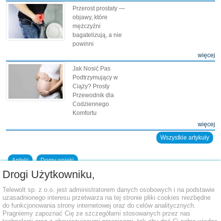
Przerost prostaty —
objawy, które
mężczyźni
bagatelizują, a nie
powinni
więcej
Jak Nosić Pas
Podtrzymujący w
Ciąży? Prosty
Przewodnik dla
Codziennego
Komfortu
więcej
Wszystkie artykuły
Apteki
Domy opieki
Drogi Użytkowniku,
Dodaj placówkę do bazy
Telewolt sp. z o.o. jest administratorem danych osobowych i na podstawie
uzasadnionego interesu przetwarza na tej stronie pliki cookies niezbędne
do funkcjonowania strony internetowej oraz do celów analitycznych.
Pragniemy zapoznać Cię ze szczegółami stosowanych przez nas